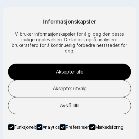
Org no. 987 840 463
Informasjonskapsler
Post address
Vi bruker informasjonskapsler for å gi deg den beste
Norway Insight AS
mulige opplevelsen. De lar oss også analysere
Postboks 774
brukeratferd for å kontinuerlig forbedre nettstedet for
5807 Bergen
deg.
Visiting address
Aksepter alle
Nordre Nøstekaien 1
5011 Bergen
Aksepter utvalg
Avslå alle
© Copyright - Bergen Base Camp - 2026 | Designed by
Horn Media
|
Privacy policy
|
Terms & Conditions
Funksjonelt
Analytics
Preferanser
Markedsføring