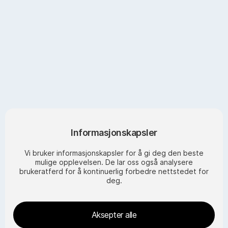
Contact us
Bergen Base Camp,
by Norway Insight AS
post@bergenbasecamp.no
+47 55 32 55 00
Org no. 987 840 463
Informasjonskapsler
Post address
Vi bruker informasjonskapsler for å gi deg den beste
Norway Insight AS
mulige opplevelsen. De lar oss også analysere
Postboks 774
brukeratferd for å kontinuerlig forbedre nettstedet for
5807 Bergen
deg.
Visiting address
Aksepter alle